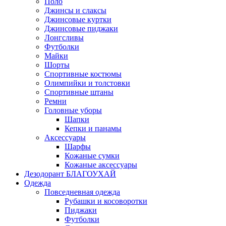
Поло
Джинсы и слаксы
Джинсовые куртки
Джинсовые пиджаки
Лонгсливы
Футболки
Майки
Шорты
Спортивные костюмы
Олимпийки и толстовки
Спортивные штаны
Ремни
Головные уборы
Шапки
Кепки и панамы
Аксессуары
Шарфы
Кожаные сумки
Кожаные аксессуары
Дезодорант БЛАГОУХАЙ
Одежда
Повседневная одежда
Рубашки и косоворотки
Пиджаки
Футболки