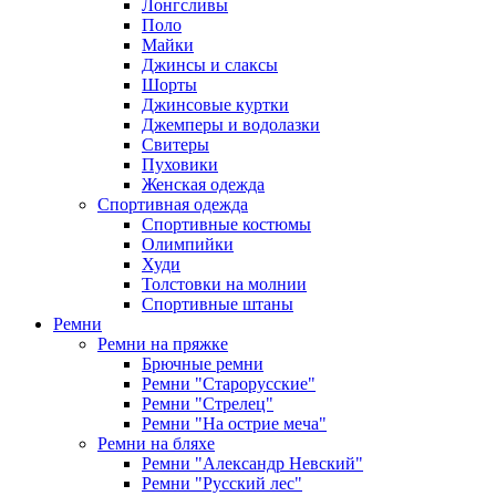
Лонгсливы
Поло
Майки
Джинсы и слаксы
Шорты
Джинсовые куртки
Джемперы и водолазки
Свитеры
Пуховики
Женская одежда
Спортивная одежда
Спортивные костюмы
Олимпийки
Худи
Толстовки на молнии
Спортивные штаны
Ремни
Ремни на пряжке
Брючные ремни
Ремни "Старорусские"
Ремни "Стрелец"
Ремни "На острие меча"
Ремни на бляхе
Ремни "Александр Невский"
Ремни "Русский лес"