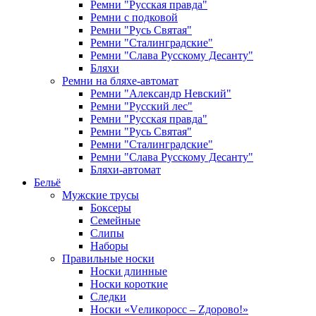
Ремни "Русская правда"
Ремни с подковой
Ремни "Русь Святая"
Ремни "Сталинградские"
Ремни "Слава Русскому Десанту"
Бляхи
Ремни на бляхе-автомат
Ремни "Александр Невский"
Ремни "Русский лес"
Ремни "Русская правда"
Ремни "Русь Святая"
Ремни "Сталинградские"
Ремни "Слава Русскому Десанту"
Бляхи-автомат
Бельё
Мужские трусы
Боксеры
Семейные
Слипы
Наборы
Правильные носки
Носки длинные
Носки короткие
Следки
Носки «Vеликоросс – Zдорово!»