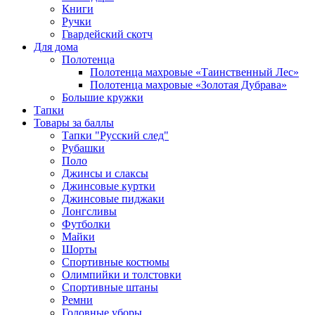
Книги
Ручки
Гвардейский скотч
Для дома
Полотенца
Полотенца махровые «Таинственный Лес»
Полотенца махровые «Золотая Дубрава»
Большие кружки
Тапки
Товары за баллы
Тапки "Русский след"
Рубашки
Поло
Джинсы и слаксы
Джинсовые куртки
Джинсовые пиджаки
Лонгсливы
Футболки
Майки
Шорты
Спортивные костюмы
Олимпийки и толстовки
Спортивные штаны
Ремни
Головные уборы