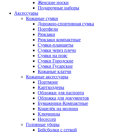
Женские носки
Подарочные наборы
Аксессуары
Кожаные сумки
Дорожно-спортивная сумка
Портфели
Рюкзаки
Рюкзаки компактные
Сумки-планшеты
Сумки через плечо
Сумки на пояс
Сумки Городские
Сумки Гусарские
Кожаные клатчи
Кожаные аксессуары
Портмоне
Картхолдеры
Обложки для паспорта
Обложка для документов
Бумажники-Компактные
Кошелёк на молнии
Ключницы
Несессер
Головные уборы
Бейсболки с сеткой