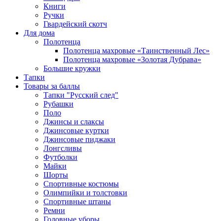
Книги
Ручки
Гвардейский скотч
Для дома
Полотенца
Полотенца махровые «Таинственный Лес»
Полотенца махровые «Золотая Дубрава»
Большие кружки
Тапки
Товары за баллы
Тапки "Русский след"
Рубашки
Поло
Джинсы и слаксы
Джинсовые куртки
Джинсовые пиджаки
Лонгсливы
Футболки
Майки
Шорты
Спортивные костюмы
Олимпийки и толстовки
Спортивные штаны
Ремни
Головные уборы