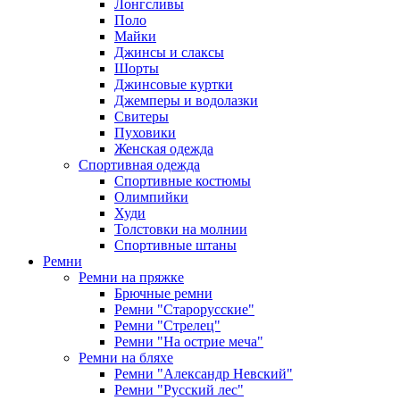
Лонгсливы
Поло
Майки
Джинсы и слаксы
Шорты
Джинсовые куртки
Джемперы и водолазки
Свитеры
Пуховики
Женская одежда
Спортивная одежда
Спортивные костюмы
Олимпийки
Худи
Толстовки на молнии
Спортивные штаны
Ремни
Ремни на пряжке
Брючные ремни
Ремни "Старорусские"
Ремни "Стрелец"
Ремни "На острие меча"
Ремни на бляхе
Ремни "Александр Невский"
Ремни "Русский лес"