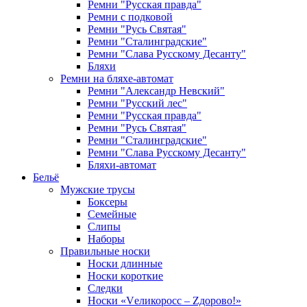
Ремни "Русская правда"
Ремни с подковой
Ремни "Русь Святая"
Ремни "Сталинградские"
Ремни "Слава Русскому Десанту"
Бляхи
Ремни на бляхе-автомат
Ремни "Александр Невский"
Ремни "Русский лес"
Ремни "Русская правда"
Ремни "Русь Святая"
Ремни "Сталинградские"
Ремни "Слава Русскому Десанту"
Бляхи-автомат
Бельё
Мужские трусы
Боксеры
Семейные
Слипы
Наборы
Правильные носки
Носки длинные
Носки короткие
Следки
Носки «Vеликоросс – Zдорово!»