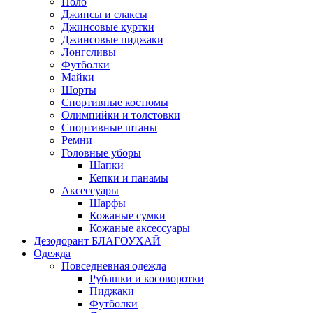
Поло
Джинсы и слаксы
Джинсовые куртки
Джинсовые пиджаки
Лонгсливы
Футболки
Майки
Шорты
Спортивные костюмы
Олимпийки и толстовки
Спортивные штаны
Ремни
Головные уборы
Шапки
Кепки и панамы
Аксессуары
Шарфы
Кожаные сумки
Кожаные аксессуары
Дезодорант БЛАГОУХАЙ
Одежда
Повседневная одежда
Рубашки и косоворотки
Пиджаки
Футболки