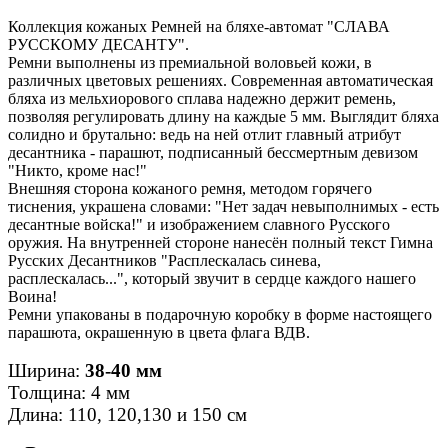
Коллекция кожаных Ремней на бляхе-автомат "СЛАВА
РУССКОМУ ДЕСАНТУ".
Ремни выполнены из премиальной воловьей кожи, в
различных цветовых решениях. Современная автоматическая
бляха из мельхиорового сплава надежно держит ремень,
позволяя регулировать длину на каждые 5 мм. Выглядит бляха
солидно и брутально: ведь на ней отлит главный атрибут
десантника - парашют, подписанный бессмертным девизом
"Никто, кроме нас!"
Внешняя сторона кожаного ремня, методом горячего
тиснения, украшена словами: "Нет задач невыполнимых - есть
десантные войска!" и изображением славного Русского
оружия. На внутренней стороне нанесён полный текст Гимна
Русских Десантников "Расплескалась синева,
расплескалась...", который звучит в сердце каждого нашего
Воина!
Ремни упакованы в подарочную коробку в форме настоящего
парашюта, окрашенную в цвета флага ВДВ.
Ширина:
38-40 мм
Толщина: 4 мм
Длина: 110, 120,130 и 150 см