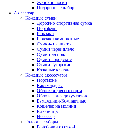
Женские носки
Подарочные наборы
Аксессуары
Кожаные сумки
Дорожно-спортивная сумка
Портфели
Рюкзаки
Рюкзаки компактные
Сумки-планшеты
Сумки через плечо
Сумки на пояс
Сумки Городские
Сумки Гусарские
Кожаные клатчи
Кожаные аксессуары
Портмоне
Картхолдеры
Обложки для паспорта
Обложка для документов
Бумажники-Компактные
Кошелёк на молнии
Ключницы
Несессер
Головные уборы
Бейсболки с сеткой